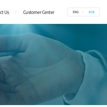
ct Us
Customer Center
ENG
KOR