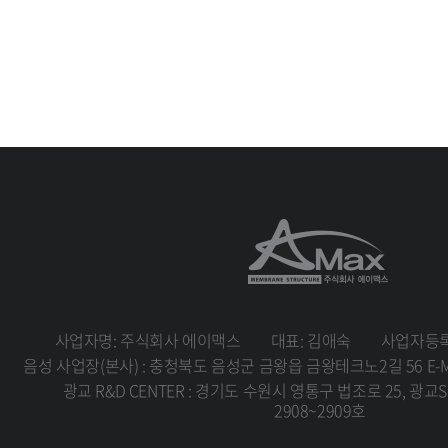
사업자명: 주식회사 에이맥스
대표: 김애숙
사업자등록번
음성 사업장(본사) : 충청북도 음성군 금왕읍 금왕테크노2길 56 E-MAIL 
광교 R&D CENTER : 경기도 수원시 영통구 법조로 25, 광교
2908~2909호